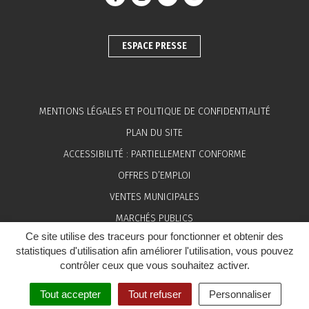
Lien vers le compte Facebook
Lien vers le compte Instagram
Lien vers le compte Linkedin
Lien vers la chaîne You
ESPACE PRESSE
MENTIONS LÉGALES ET POLITIQUE DE CONFIDENTIALITÉ
PLAN DU SITE
ACCESSIBILITÉ : PARTIELLEMENT CONFORME
OFFRES D’EMPLOI
VENTES MUNICIPALES
MARCHÉS PUBLICS
Ce site utilise des traceurs pour fonctionner et obtenir des
ESPACE PRESSE
statistiques d'utilisation afin améliorer l'utilisation, vous pouvez
contrôler ceux que vous souhaitez activer.
Tout accepter
Tout refuser
Personnaliser