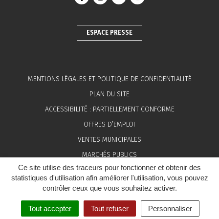
Lien vers le compte Facebook
Lien vers le compte Instagram
Lien vers le compte Linkedin
Lien vers la chaîne You
ESPACE PRESSE
MENTIONS LÉGALES ET POLITIQUE DE CONFIDENTIALITÉ
PLAN DU SITE
ACCESSIBILITÉ : PARTIELLEMENT CONFORME
OFFRES D’EMPLOI
VENTES MUNICIPALES
MARCHÉS PUBLICS
Ce site utilise des traceurs pour fonctionner et obtenir des
ESPACE PRESSE
statistiques d'utilisation afin améliorer l'utilisation, vous pouvez
contrôler ceux que vous souhaitez activer.
Tout accepter
Tout refuser
Personnaliser