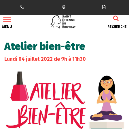
Gestion des traceurs
MENU
RECHERCHE
Atelier bien-être
Lundi
04
juillet
2022
de 9h à 11h30