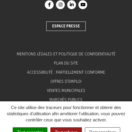
Lien vers le compte Facebook
Lien vers le compte Instagram
Lien vers le compte Linkedin
Lien vers la chaîne You
ESPACE PRESSE
MENTIONS LÉGALES ET POLITIQUE DE CONFIDENTIALITÉ
PLAN DU SITE
ACCESSIBILITÉ : PARTIELLEMENT CONFORME
OFFRES D’EMPLOI
VENTES MUNICIPALES
MARCHÉS PUBLICS
Ce site utilise des traceurs pour fonctionner et obtenir des
ESPACE PRESSE
statistiques d'utilisation afin améliorer l'utilisation, vous pouvez
contrôler ceux que vous souhaitez activer.