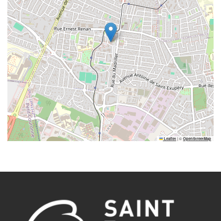
|
©
Leaflet
OpenStreetMap