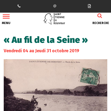
Gestion des traceurs
MENU
RECHERCHE
« Au fil de la Seine »
Vendredi
04
au
Jeudi
31
octobre
2019