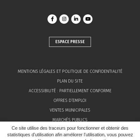
Lien vers le compte Facebook
Lien vers le compte Instagram
Lien vers le compte Linkedin
Lien vers la chaîne You
ESPACE PRESSE
MENTIONS LÉGALES ET POLITIQUE DE CONFIDENTIALITÉ
PLAN DU SITE
ACCESSIBILITÉ : PARTIELLEMENT CONFORME
OFFRES D’EMPLOI
VENTES MUNICIPALES
MARCHÉS PUBLICS
Ce site utilise des traceurs pour fonctionner et obtenir des
ESPACE PRESSE
statistiques d'utilisation afin améliorer l'utilisation, vous pouvez