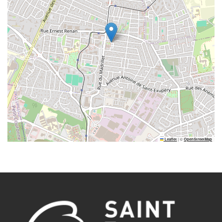
|
©
Leaflet
OpenStreetMap