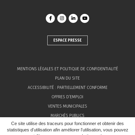
Lien vers le compte Facebook
Lien vers le compte Instagram
Lien vers le compte Linkedin
Lien vers la chaîne You
ESPACE PRESSE
MENTIONS LÉGALES ET POLITIQUE DE CONFIDENTIALITÉ
PLAN DU SITE
ACCESSIBILITÉ : PARTIELLEMENT CONFORME
OFFRES D’EMPLOI
VENTES MUNICIPALES
MARCHÉS PUBLICS
Ce site utilise des traceurs pour fonctionner et obtenir des
ESPACE PRESSE
statistiques d'utilisation afin améliorer l'utilisation, vous pouvez