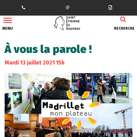
Gestion des traceurs
MENU
RECHERCHE
À vous la parole !
Mardi
13
juillet
2021
15h