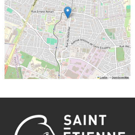
|
©
Leaflet
OpenStreetMap