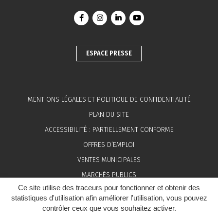
Lien vers le compte Facebook
Lien vers le compte Instagram
Lien vers le compte Linkedin
Lien vers la chaîne You
ESPACE PRESSE
MENTIONS LÉGALES ET POLITIQUE DE CONFIDENTIALITÉ
PLAN DU SITE
ACCESSIBILITÉ : PARTIELLEMENT CONFORME
OFFRES D’EMPLOI
VENTES MUNICIPALES
MARCHÉS PUBLICS
Ce site utilise des traceurs pour fonctionner et obtenir des
ESPACE PRESSE
statistiques d'utilisation afin améliorer l'utilisation, vous pouvez
contrôler ceux que vous souhaitez activer.