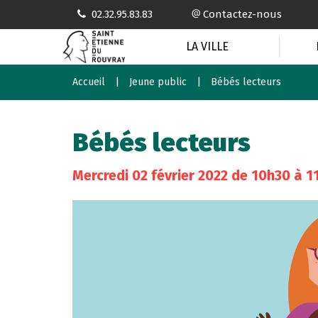
Gestion des traceurs
02.32.95.83.83
Contactez-nous
LA VILLE
Accueil
Jeune public
Bébés lecteurs
Bébés lecteurs
Mercredi
02
février
2022
de 10h30 à 1