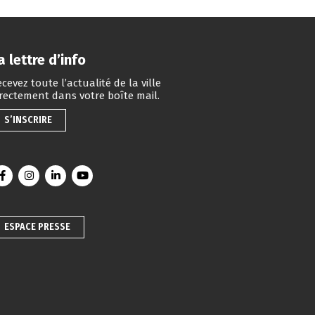
a lettre d’info
cevez toute l’actualité de la ville
irectement dans votre boîte mail.
S’INSCRIRE
Lien vers le compte Facebook
Lien vers le compte Instagram
Lien vers le compte Linkedin
Lien vers la chaîne Youtube
ESPACE PRESSE