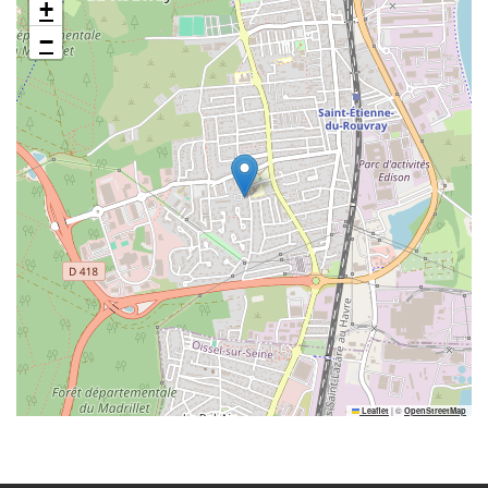
+
−
|
©
Leaflet
OpenStreetMap