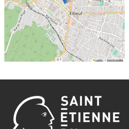
|
©
Leaflet
OpenStreetMap