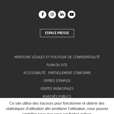
Lien vers le compte Facebook
Lien vers le compte Instagram
Lien vers le compte Linkedin
Lien vers la chaîne You
ESPACE PRESSE
MENTIONS LÉGALES ET POLITIQUE DE CONFIDENTIALITÉ
PLAN DU SITE
ACCESSIBILITÉ : PARTIELLEMENT CONFORME
OFFRES D’EMPLOI
VENTES MUNICIPALES
MARCHÉS PUBLICS
Ce site utilise des traceurs pour fonctionner et obtenir des
ESPACE PRESSE
statistiques d'utilisation afin améliorer l'utilisation, vous pouvez
contrôler ceux que vous souhaitez activer.