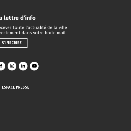
a lettre d’info
cevez toute l’actualité de la ville
irectement dans votre boîte mail.
S’INSCRIRE
Lien vers le compte Facebook
Lien vers le compte Instagram
Lien vers le compte Linkedin
Lien vers la chaîne Youtube
ESPACE PRESSE