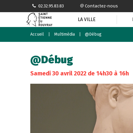
Gestion des traceurs
02.32.95.83.83
Contactez-nous
LA VILLE
Accueil
Multimédia
@Débug
@Débug
Samedi
30
avril
2022
de 14h30 à 16h