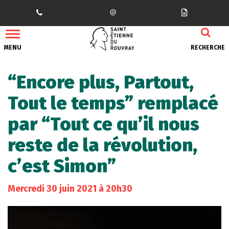
Gestion des traceurs
MENU
RECHERCHE
“Encore plus, Partout,
Tout le temps” remplacé
par “Tout ce qu’il nous
reste de la révolution,
c’est Simon”
Mercredi
30
juin
2021
à 20h30