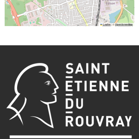
|
©
Leaflet
OpenStreetMap