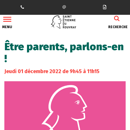
Gestion des traceurs
MENU
RECHERCHE
Être parents, parlons-en
!
Jeudi
01
décembre
2022
de 9h45 à 11h15