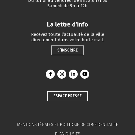
Du lundi au vendredi de 8h30 à 17h30
Samedi de 9h à 12h
La lettre d’info
Recevez toute l’actualité de la ville
directement dans votre boîte mail.
S’INSCRIRE
Lien vers le compte Facebook
Lien vers le compte Instagram
Lien vers le compte Linkedin
Lien vers la chaîne You
ESPACE PRESSE
MENTIONS LÉGALES ET POLITIQUE DE CONFIDENTIALITÉ
PLAN DU SITE