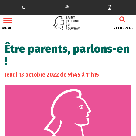
Gestion des traceurs
MENU
RECHERCHE
Être parents, parlons-en
!
Jeudi
13
octobre
2022
de 9h45 à 11h15