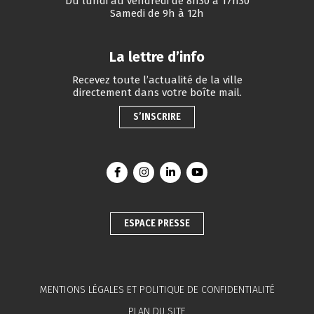
Du lundi au vendredi de 8h30 à 17h30
Samedi de 9h à 12h
La lettre d’info
Recevez toute l’actualité de la ville
directement dans votre boîte mail.
S’INSCRIRE
Lien vers le compte Facebook
Lien vers le compte Instagram
Lien vers le compte Linkedin
Lien vers la chaîne You
ESPACE PRESSE
MENTIONS LÉGALES ET POLITIQUE DE CONFIDENTIALITÉ
PLAN DU SITE