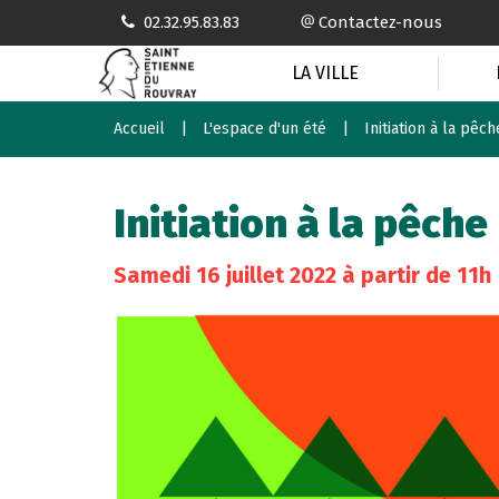
Gestion des traceurs
02.32.95.83.83
Contactez-nous
LA VILLE
Accueil
L'espace d'un été
Initiation à la pêch
Initiation à la pêche
Samedi
16
juillet
2022
à partir de 11h