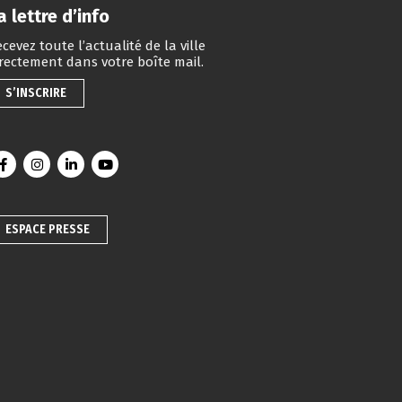
a lettre d’info
cevez toute l’actualité de la ville
irectement dans votre boîte mail.
S’INSCRIRE
Lien vers le compte Facebook
Lien vers le compte Instagram
Lien vers le compte Linkedin
Lien vers la chaîne Youtube
ESPACE PRESSE