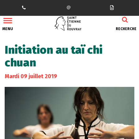
Gestion des traceurs
MENU
RECHERCHE
Initiation au taï chi
chuan
Mardi
09
juillet
2019