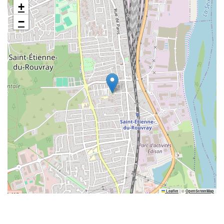
+
−
|
©
Leaflet
OpenStreetMap