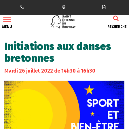
Gestion des traceurs
MENU
RECHERCHE
Initiations aux danses
bretonnes
Mardi
26
juillet
2022
de 14h30 à 16h30