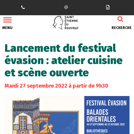
Gestion des traceurs
MENU
RECHERCHE
Lancement du festival
évasion : atelier cuisine
et scène ouverte
Mardi
27
septembre
2022
à partir de 9h30