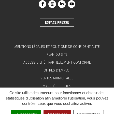
Lien vers le compte Facebook
Lien vers le compte Instagram
Lien vers le compte Linkedin
Lien vers la chaîne You
ESPACE PRESSE
MENTIONS LÉGALES ET POLITIQUE DE CONFIDENTIALITÉ
PLAN DU SITE
ACCESSIBILITÉ : PARTIELLEMENT CONFORME
OFFRES D’EMPLOI
VENTES MUNICIPALES
MARCHÉS PUBLICS
Ce site utilise des traceurs pour fonctionner et obtenir des
ESPACE PRESSE
statistiques d'utilisation afin améliorer l'utilisation, vous pouvez
contrôler ceux que vous souhaitez activer.