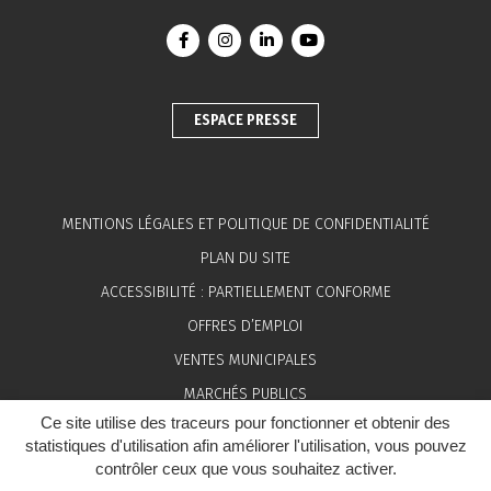
Lien vers le compte Facebook
Lien vers le compte Instagram
Lien vers le compte Linkedin
Lien vers la chaîne You
ESPACE PRESSE
MENTIONS LÉGALES ET POLITIQUE DE CONFIDENTIALITÉ
PLAN DU SITE
ACCESSIBILITÉ : PARTIELLEMENT CONFORME
OFFRES D’EMPLOI
VENTES MUNICIPALES
MARCHÉS PUBLICS
Ce site utilise des traceurs pour fonctionner et obtenir des
ESPACE PRESSE
statistiques d'utilisation afin améliorer l'utilisation, vous pouvez
contrôler ceux que vous souhaitez activer.