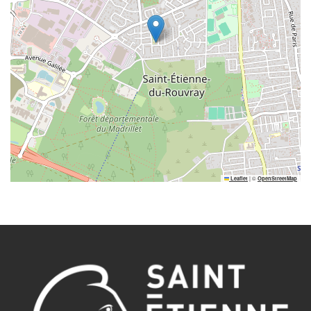
|
©
Leaflet
OpenStreetMap