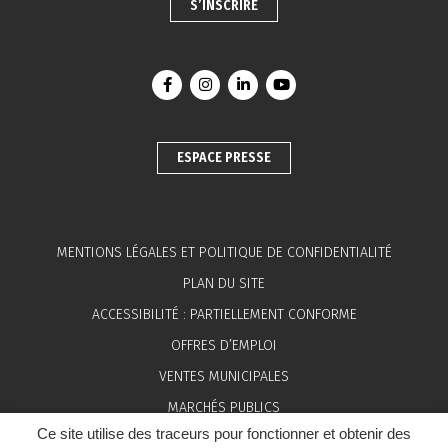
S’INSCRIRE
Lien vers le compte Facebook
Lien vers le compte Instagram
Lien vers le compte Linkedin
Lien vers la chaîne You
ESPACE PRESSE
MENTIONS LÉGALES ET POLITIQUE DE CONFIDENTIALITÉ
PLAN DU SITE
ACCESSIBILITÉ : PARTIELLEMENT CONFORME
OFFRES D’EMPLOI
VENTES MUNICIPALES
MARCHÉS PUBLICS
Ce site utilise des traceurs pour fonctionner et obtenir des
ESPACE PRESSE