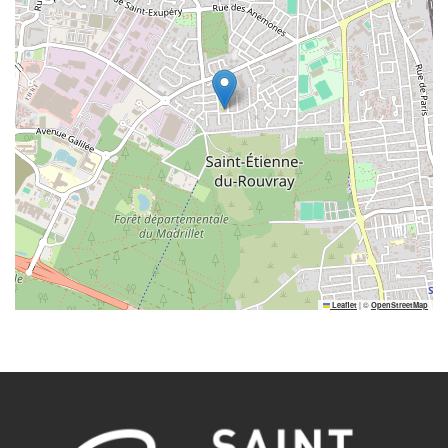
|
©
Leaflet
OpenStreetMap