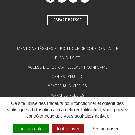
Lien vers le compte Facebook
Lien vers le compte Instagram
Lien vers le compte Linkedin
Lien vers la chaîne You
ESPACE PRESSE
MENTIONS LÉGALES ET POLITIQUE DE CONFIDENTIALITÉ
PLAN DU SITE
ACCESSIBILITÉ : PARTIELLEMENT CONFORME
OFFRES D’EMPLOI
VENTES MUNICIPALES
MARCHÉS PUBLICS
Ce site utilise des traceurs pour fonctionner et obtenir des
ESPACE PRESSE
statistiques d'utilisation afin améliorer l'utilisation, vous pouvez
contrôler ceux que vous souhaitez activer.
Tout accepter
Tout refuser
Personnaliser