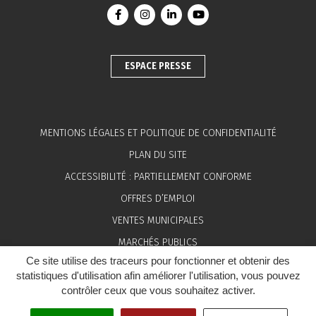
Lien vers le compte Facebook
Lien vers le compte Instagram
Lien vers le compte Linkedin
Lien vers la chaîne You
ESPACE PRESSE
MENTIONS LÉGALES ET POLITIQUE DE CONFIDENTIALITÉ
PLAN DU SITE
ACCESSIBILITÉ : PARTIELLEMENT CONFORME
OFFRES D’EMPLOI
VENTES MUNICIPALES
MARCHÉS PUBLICS
Ce site utilise des traceurs pour fonctionner et obtenir des
ESPACE PRESSE
statistiques d'utilisation afin améliorer l'utilisation, vous pouvez
contrôler ceux que vous souhaitez activer.