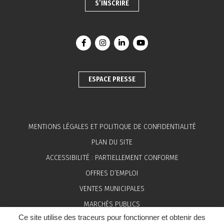
S’INSCRIRE
Lien vers le compte Facebook
Lien vers le compte Instagram
Lien vers le compte Linkedin
Lien vers la chaîne You
ESPACE PRESSE
MENTIONS LÉGALES ET POLITIQUE DE CONFIDENTIALITÉ
PLAN DU SITE
ACCESSIBILITÉ : PARTIELLEMENT CONFORME
OFFRES D’EMPLOI
VENTES MUNICIPALES
MARCHÉS PUBLICS
Ce site utilise des traceurs pour fonctionner et obtenir des
ESPACE PRESSE