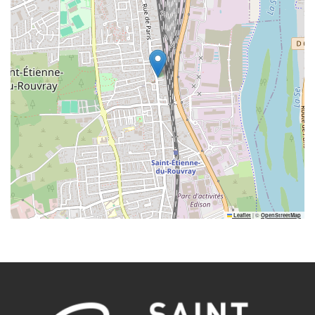
|
©
Leaflet
OpenStreetMap