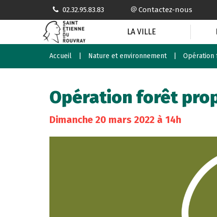
Gestion des traceurs
02.32.95.83.83
Contactez-nous
LA VILLE
Accueil
Nature et environnement
Opération 
Opération forêt pro
Dimanche
20
mars
2022
à 14h