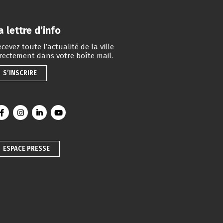
a lettre d’info
cevez toute l’actualité de la ville
irectement dans votre boîte mail.
S’INSCRIRE
Lien vers le compte Facebook
Lien vers le compte Instagram
Lien vers le compte Linkedin
Lien vers la chaîne Youtube
ESPACE PRESSE