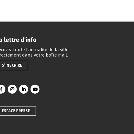
a lettre d’info
cevez toute l’actualité de la ville
irectement dans votre boîte mail.
S’INSCRIRE
Lien vers le compte Facebook
Lien vers le compte Instagram
Lien vers le compte Linkedin
Lien vers la chaîne Youtube
ESPACE PRESSE