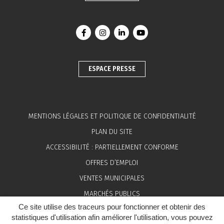
Lien vers le compte Facebook
Lien vers le compte Instagram
Lien vers le compte Linkedin
Lien vers la chaîne You
ESPACE PRESSE
MENTIONS LÉGALES ET POLITIQUE DE CONFIDENTIALITÉ
PLAN DU SITE
ACCESSIBILITÉ : PARTIELLEMENT CONFORME
OFFRES D’EMPLOI
VENTES MUNICIPALES
MARCHÉS PUBLICS
Ce site utilise des traceurs pour fonctionner et obtenir des
ESPACE PRESSE
statistiques d'utilisation afin améliorer l'utilisation, vous pouvez