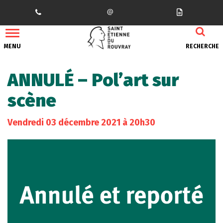
Gestion des traceurs
MENU
RECHERCHE
ANNULÉ – Pol’art sur
scène
Vendredi
03
décembre
2021
à 20h30