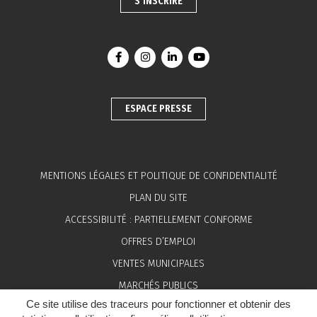
S’INSCRIRE
Lien vers le compte Facebook
Lien vers le compte Instagram
Lien vers le compte Linkedin
Lien vers la chaîne You
ESPACE PRESSE
MENTIONS LÉGALES ET POLITIQUE DE CONFIDENTIALITÉ
PLAN DU SITE
ACCESSIBILITÉ : PARTIELLEMENT CONFORME
OFFRES D’EMPLOI
VENTES MUNICIPALES
MARCHÉS PUBLICS
Ce site utilise des traceurs pour fonctionner et obtenir des
ESPACE PRESSE