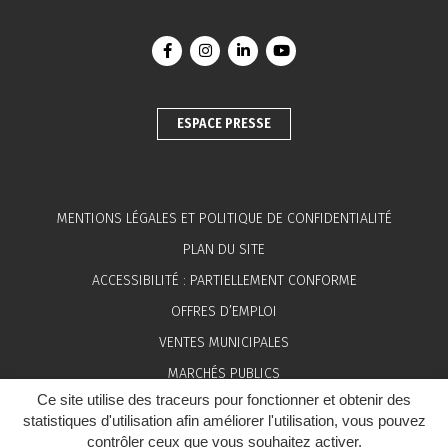
Lien vers le compte Facebook
Lien vers le compte Instagram
Lien vers le compte Linkedin
Lien vers la chaîne You
ESPACE PRESSE
MENTIONS LÉGALES ET POLITIQUE DE CONFIDENTIALITÉ
PLAN DU SITE
ACCESSIBILITÉ : PARTIELLEMENT CONFORME
OFFRES D’EMPLOI
VENTES MUNICIPALES
MARCHÉS PUBLICS
Ce site utilise des traceurs pour fonctionner et obtenir des
ESPACE PRESSE
statistiques d'utilisation afin améliorer l'utilisation, vous pouvez
contrôler ceux que vous souhaitez activer.