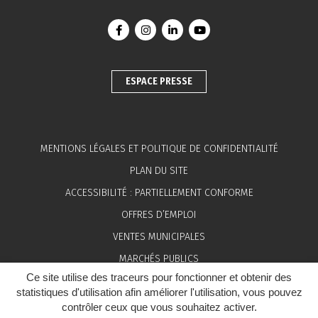
Lien vers le compte Facebook
Lien vers le compte Instagram
Lien vers le compte Linkedin
Lien vers la chaîne You
ESPACE PRESSE
MENTIONS LÉGALES ET POLITIQUE DE CONFIDENTIALITÉ
PLAN DU SITE
ACCESSIBILITÉ : PARTIELLEMENT CONFORME
OFFRES D’EMPLOI
VENTES MUNICIPALES
MARCHÉS PUBLICS
Ce site utilise des traceurs pour fonctionner et obtenir des
ESPACE PRESSE
statistiques d'utilisation afin améliorer l'utilisation, vous pouvez
contrôler ceux que vous souhaitez activer.