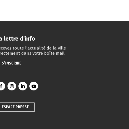
a lettre d’info
cevez toute l’actualité de la ville
irectement dans votre boîte mail.
S’INSCRIRE
Lien vers le compte Facebook
Lien vers le compte Instagram
Lien vers le compte Linkedin
Lien vers la chaîne Youtube
ESPACE PRESSE