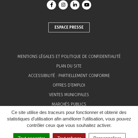
Lien vers le compte Facebook
Lien vers le compte Instagram
Lien vers le compte Linkedin
Lien vers la chaîne You
ESPACE PRESSE
MENTIONS LÉGALES ET POLITIQUE DE CONFIDENTIALITÉ
PLAN DU SITE
ACCESSIBILITÉ : PARTIELLEMENT CONFORME
OFFRES D’EMPLOI
VENTES MUNICIPALES
MARCHÉS PUBLICS
Ce site utilise des traceurs pour fonctionner et obtenir des
ESPACE PRESSE
statistiques d'utilisation afin améliorer l'utilisation, vous pouvez
contrôler ceux que vous souhaitez activer.