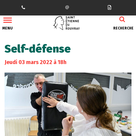
Gestion des traceurs
MENU
RECHERCHE
Self-défense
Jeudi
03
mars
2022
à 18h