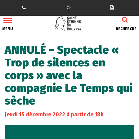
Gestion des traceurs
MENU
RECHERCHE
ANNULÉ – Spectacle «
Trop de silences en
corps » avec la
compagnie Le Temps qui
sèche
Jeudi
15
décembre
2022
à partir de 18h