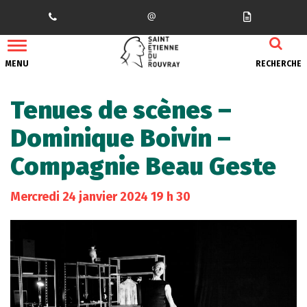
Gestion des traceurs
MENU
RECHERCHE
Tenues de scènes –
Dominique Boivin –
Compagnie Beau Geste
Mercredi
24
janvier
2024
19 h 30