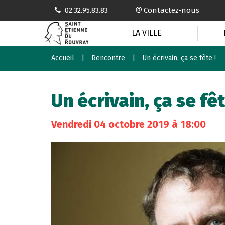
Gestion des traceurs
02.32.95.83.83
Contactez-nous
LA VILLE
Accueil
Rencontre
Un écrivain, ça se fête !
Un écrivain, ça se fêt
Vendredi
04
octobre
2019
à 18:00