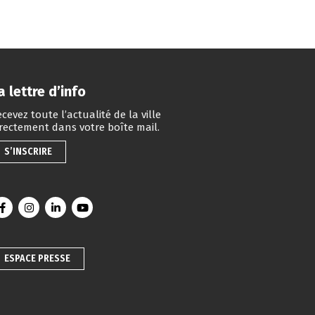
a lettre d’info
cevez toute l’actualité de la ville
irectement dans votre boîte mail.
S’INSCRIRE
Lien vers le compte Facebook
Lien vers le compte Instagram
Lien vers le compte Linkedin
Lien vers la chaîne Youtube
ESPACE PRESSE