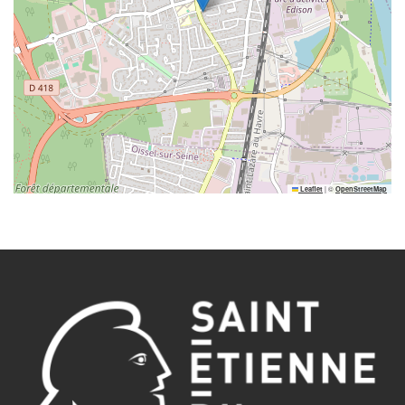
|
©
Leaflet
OpenStreetMap