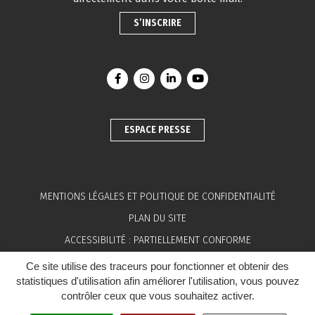
S’INSCRIRE
Lien vers le compte Facebook
Lien vers le compte Instagram
Lien vers le compte Linkedin
Lien vers la chaîne You
ESPACE PRESSE
MENTIONS LÉGALES ET POLITIQUE DE CONFIDENTIALITÉ
PLAN DU SITE
ACCESSIBILITÉ : PARTIELLEMENT CONFORME
OFFRES D’EMPLOI
Ce site utilise des traceurs pour fonctionner et obtenir des
statistiques d'utilisation afin améliorer l'utilisation, vous pouvez
VENTES MUNICIPALES
contrôler ceux que vous souhaitez activer.
MARCHÉS PUBLICS