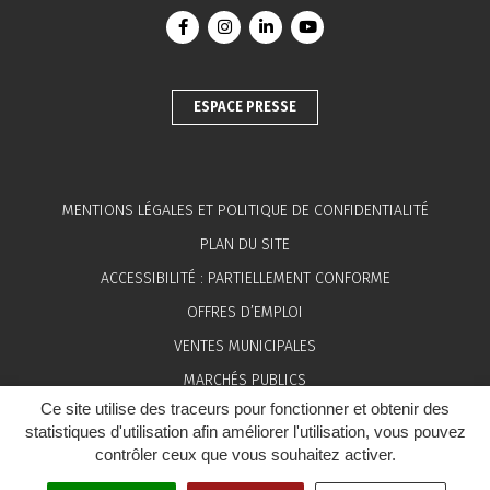
Lien vers le compte Facebook
Lien vers le compte Instagram
Lien vers le compte Linkedin
Lien vers la chaîne You
ESPACE PRESSE
MENTIONS LÉGALES ET POLITIQUE DE CONFIDENTIALITÉ
PLAN DU SITE
ACCESSIBILITÉ : PARTIELLEMENT CONFORME
OFFRES D’EMPLOI
VENTES MUNICIPALES
MARCHÉS PUBLICS
Ce site utilise des traceurs pour fonctionner et obtenir des
ESPACE PRESSE
statistiques d'utilisation afin améliorer l'utilisation, vous pouvez
contrôler ceux que vous souhaitez activer.