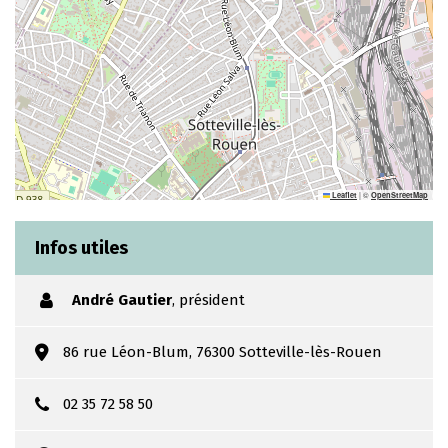
|
©
Leaflet
OpenStreetMap
Infos utiles
André Gautier
,
président
86 rue Léon-Blum, 76300 Sotteville-lès-Rouen
02 35 72 58 50