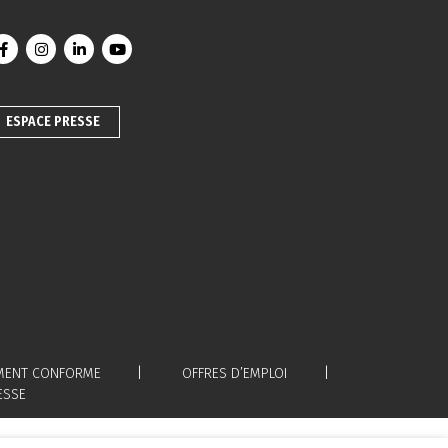
Lien vers le compte Facebook
Lien vers le compte Instagram
Lien vers le compte Linkedin
Lien vers la chaîne Youtube
ESPACE PRESSE
LEMENT CONFORME
OFFRES D’EMPLOI
ESSE