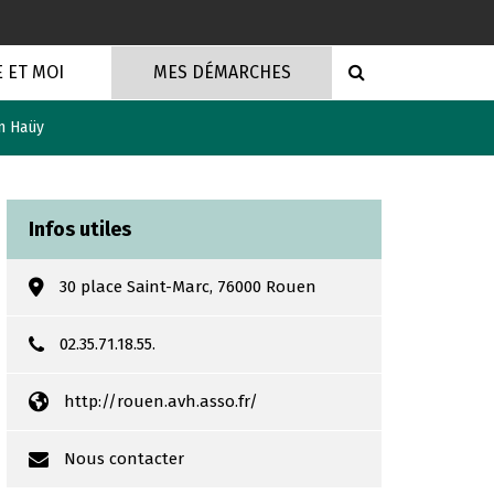
RECHERCHE
E ET MOI
MES DÉMARCHES
in Haüy
Infos utiles
30 place Saint-Marc, 76000 Rouen
02.35.71.18.55.
http://rouen.avh.asso.fr/
Nous contacter