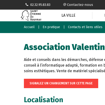
Gestion des traceurs
02.32.95.83.83
Contactez-nous
LA VILLE
Accueil
En pratique
Contacts et liens utiles
Association Valenti
Aide et conseils dans les démarches, défense 
conseil à l’informatique adapté, formation en b
soins esthétiques. Vente de matériel spécialisé.
SIGNALEZ UN CHANGEMENT SUR CETTE PAGE
Localisation