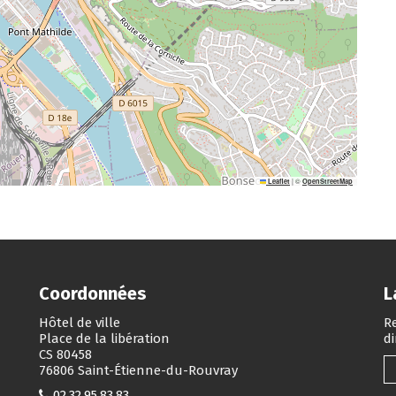
|
©
Leaflet
OpenStreetMap
Coordonnées
L
Hôtel de ville
Re
Place de la libération
d
CS 80458
76806 Saint-Étienne-du-Rouvray
02.32.95.83.83