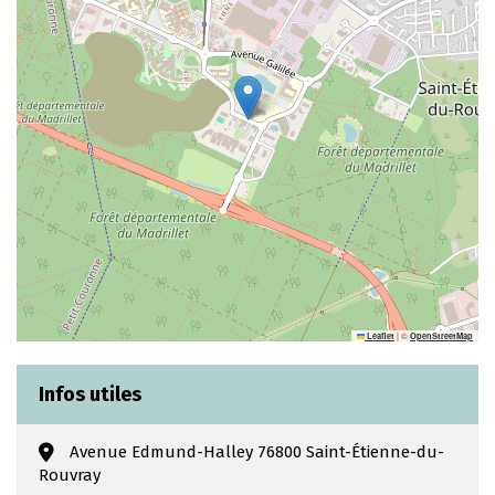
|
©
Leaflet
OpenStreetMap
Infos utiles
Avenue Edmund-Halley 76800 Saint-Étienne-du-
Rouvray