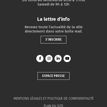
Du lundi au vendredi de 8h30 à 17h30
Samedi de 9h à 12h
La lettre d’info
Recevez toute l’actualité de la ville
directement dans votre boîte mail.
S’INSCRIRE
Lien vers le compte Facebook
Lien vers le compte Instagram
Lien vers le compte Linkedin
Lien vers la chaîne You
ESPACE PRESSE
MENTIONS LÉGALES ET POLITIQUE DE CONFIDENTIALITÉ
PLAN DU SITE