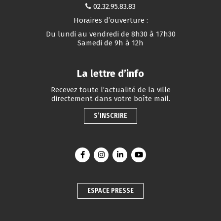
02.32.95.83.83
Horaires d’ouverture :
Du lundi au vendredi de 8h30 à 17h30
Samedi de 9h à 12h
La lettre d’info
Recevez toute l’actualité de la ville
directement dans votre boîte mail.
S’INSCRIRE
Lien vers le compte Facebook
Lien vers le compte Instagram
Lien vers le compte Linkedin
Lien vers la chaîne You
ESPACE PRESSE