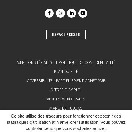
Lien vers le compte Facebook
Lien vers le compte Instagram
Lien vers le compte Linkedin
Lien vers la chaîne You
ESPACE PRESSE
MENTIONS LÉGALES ET POLITIQUE DE CONFIDENTIALITÉ
PLAN DU SITE
ACCESSIBILITÉ : PARTIELLEMENT CONFORME
OFFRES D’EMPLOI
VENTES MUNICIPALES
MARCHÉS PUBLICS
Ce site utilise des traceurs pour fonctionner et obtenir des
ESPACE PRESSE
statistiques d'utilisation afin améliorer l'utilisation, vous pouvez
contrôler ceux que vous souhaitez activer.