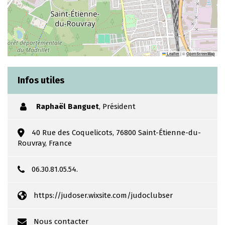
|
©
Leaflet
OpenStreetMap
Infos utiles
Raphaël Banguet
,
Président
40 Rue des Coquelicots, 76800 Saint-Étienne-du-
Rouvray, France
06.30.81.05.54.
https://judoser.wixsite.com/judoclubser
Nous contacter