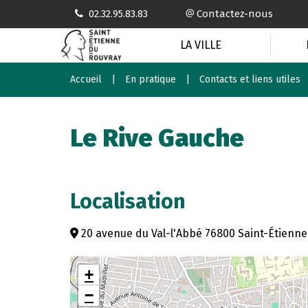
Gestion des traceurs
02.32.95.83.83
Contactez-nous
LA VILLE
Accueil
En pratique
Contacts et liens utiles
Le Rive Gauche
Localisation
20 avenue du Val-l'Abbé 76800 Saint-Étienn
+
−