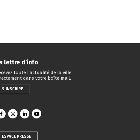
a lettre d’info
cevez toute l’actualité de la ville
irectement dans votre boîte mail.
S’INSCRIRE
Lien vers le compte Facebook
Lien vers le compte Instagram
Lien vers le compte Linkedin
Lien vers la chaîne Youtube
ESPACE PRESSE