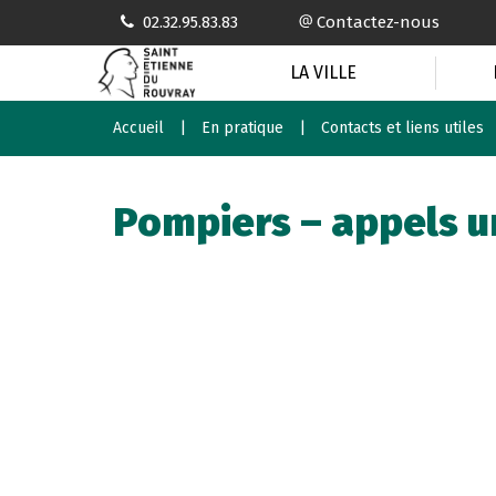
Gestion des traceurs
02.32.95.83.83
Contactez-nous
LA VILLE
Accueil
En pratique
Contacts et liens utiles
Pompiers – appels u