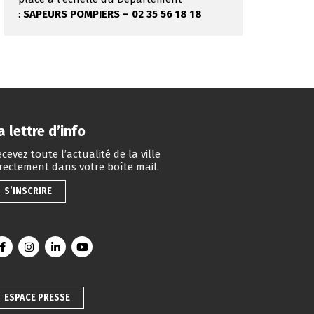
:
SAPEURS POMPIERS – 02 35 56 18 18
a lettre d’info
cevez toute l’actualité de la ville
irectement dans votre boîte mail.
S’INSCRIRE
Lien vers le compte Facebook
Lien vers le compte Instagram
Lien vers le compte Linkedin
Lien vers la chaîne Youtube
ESPACE PRESSE