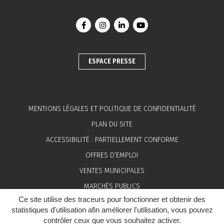
Lien vers le compte Facebook
Lien vers le compte Instagram
Lien vers le compte Linkedin
Lien vers la chaîne You
ESPACE PRESSE
MENTIONS LÉGALES ET POLITIQUE DE CONFIDENTIALITÉ
PLAN DU SITE
ACCESSIBILITÉ : PARTIELLEMENT CONFORME
OFFRES D’EMPLOI
VENTES MUNICIPALES
MARCHÉS PUBLICS
Ce site utilise des traceurs pour fonctionner et obtenir des
ESPACE PRESSE
statistiques d'utilisation afin améliorer l'utilisation, vous pouvez
contrôler ceux que vous souhaitez activer.