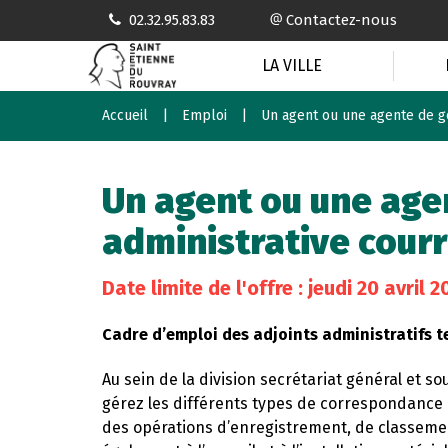
Gestion des traceurs
02.32.95.83.83
Contactez-nous
LA VILLE
Accueil
Emploi
Un agent ou une agente de ge
Un agent ou une age
administrative courr
Date limite de l'offre : jeudi 20 avril 2
Cadre d’emploi des adjoints administratifs t
Au sein de la division secrétariat général et 
gérez les différents types de correspondance (
des opérations d’enregistrement, de classemen