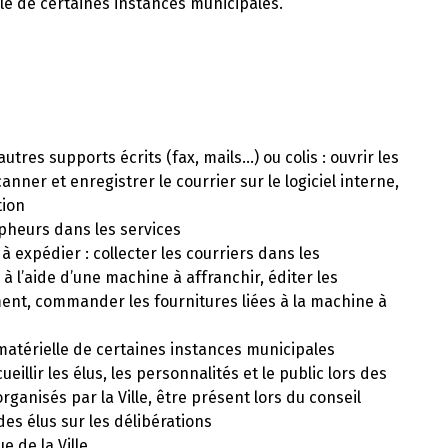
rielle de certaines instances municipales.
utres supports écrits (fax, mails…) ou colis : ouvrir les
ner et enregistrer le courrier sur le logiciel interne,
tion
pheurs dans les services
à expédier : collecter les courriers dans les
̀ l’aide d’une machine à affranchir, éditer les
ment, commander les fournitures liées à la machine à
ion matérielle de certaines instances municipales
ueillir les élus, les personnalités et le public lors des
anisés par la Ville, être présent lors du conseil
s élus sur les délibérations
e de la Ville