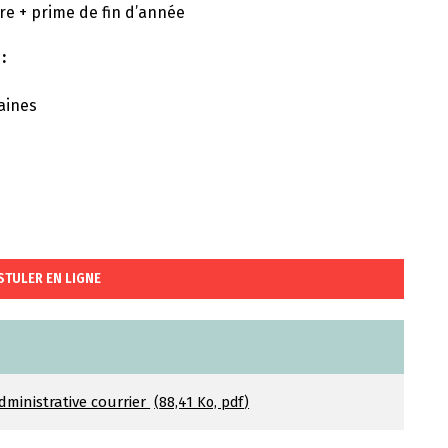
re + prime de fin d’année
:
aines
STULER EN LIGNE
dministrative courrier
88,41 Ko, pdf