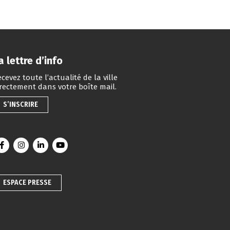
a lettre d’info
cevez toute l’actualité de la ville
irectement dans votre boîte mail.
S’INSCRIRE
Lien vers le compte Facebook
Lien vers le compte Instagram
Lien vers le compte Linkedin
Lien vers la chaîne Youtube
ESPACE PRESSE