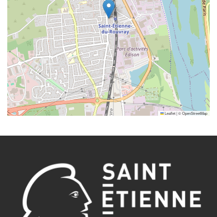
Leaflet
|
©
OpenStreetMap