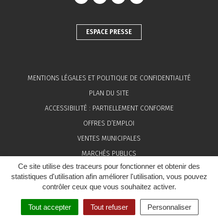
Lien vers le compte Facebook
Lien vers le compte Instagram
Lien vers le compte Linkedin
Lien vers la chaîne You
ESPACE PRESSE
MENTIONS LÉGALES ET POLITIQUE DE CONFIDENTIALITÉ
PLAN DU SITE
ACCESSIBILITÉ : PARTIELLEMENT CONFORME
OFFRES D’EMPLOI
VENTES MUNICIPALES
MARCHÉS PUBLICS
Ce site utilise des traceurs pour fonctionner et obtenir des
ESPACE PRESSE
statistiques d'utilisation afin améliorer l'utilisation, vous pouvez
contrôler ceux que vous souhaitez activer.
Tout accepter
Tout refuser
Personnaliser