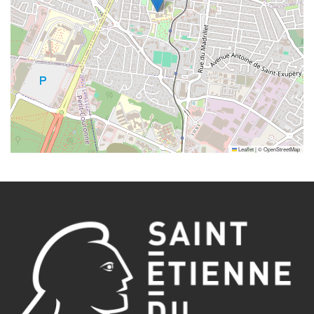
Leaflet
|
©
OpenStreetMap