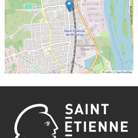
Leaflet
|
©
OpenStreetMap