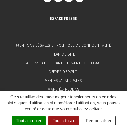
Lien vers le compte Facebook
Lien vers le compte Instagram
Lien vers le compte Linkedin
Lien vers la chaîne You
ESPACE PRESSE
MENTIONS LÉGALES ET POLITIQUE DE CONFIDENTIALITÉ
PLAN DU SITE
ACCESSIBILITÉ : PARTIELLEMENT CONFORME
OFFRES D’EMPLOI
VENTES MUNICIPALES
MARCHÉS PUBLICS
Ce site utilise des traceurs pour fonctionner et obtenir des
ESPACE PRESSE
statistiques d'utilisation afin améliorer l'utilisation, vous pouvez
contrôler ceux que vous souhaitez activer.
Tout accepter
Tout refuser
Personnaliser